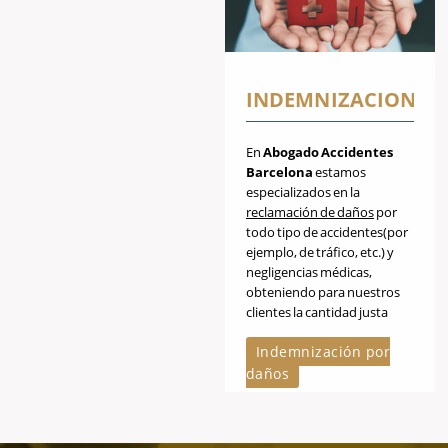
INDEMNIZACIONES
En
Abogado Accidentes
Barcelona
estamos
especializados en la
reclamación de daños
por
todo tipo de accidentes(por
ejemplo, de tráfico, etc.) y
negligencias médicas,
obteniendo para nuestros
clientes la cantidad justa
según el daño producido.
Indemnización por
daños