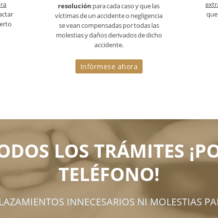
ora
extr
resolución
para cada caso y que las
actar
que 
víctimas de un accidente o negligencia
erto
se vean compensadas por todas las
molestias y daños derivados de dicho
accidente.
Infórmese ahora
ODOS LOS TRÁMITES ¡P
TELÉFONO!
PLAZAMIENTOS INNECESARIOS NI MOLESTIAS PA