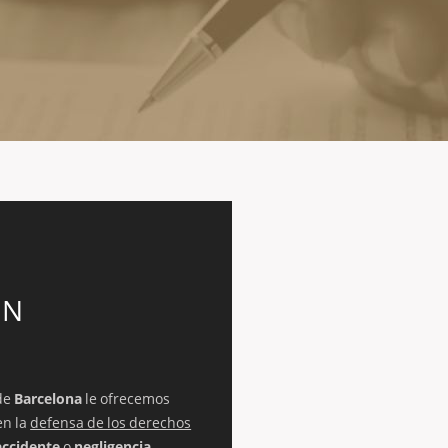
EN
de
Barcelona
le ofrecemos
en la
defensa de los derechos
accidente
o
negligencia