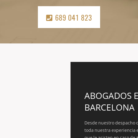
689 041 823
ABOGADOS 
BARCELONA
Desde nuestro despacho 
toda nuestra experiencia 
que le asisten
en caso de