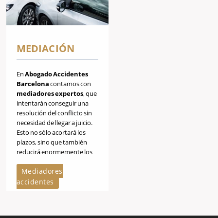
MEDIACIÓN
En
Abogado Accidentes
Barcelona
contamos con
mediadores expertos
, que
intentarán conseguir una
resolución del conflicto sin
necesidad de llegar a juicio.
Esto no sólo acortará los
plazos, sino que también
reducirá enormemente los
costes.
Mediadores
accidentes