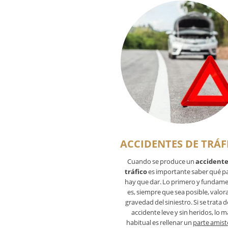
ACCIDENTES DE TRÁF
Cuando se produce un
accidente
tráfico
es importante saber qué p
hay que dar. Lo primero y fundame
es, siempre que sea posible, valora
gravedad del siniestro. Si se trata 
accidente leve y sin heridos, lo m
habitual es rellenar un
parte amis