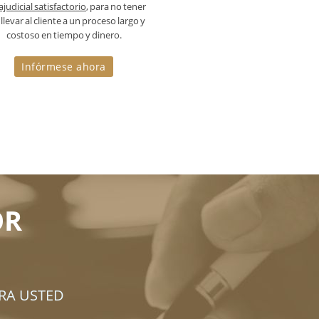
ajudicial satisfactorio
, para no tener
llevar al cliente a un proceso largo y
costoso en tiempo y dinero.
Infórmese ahora
OR
RA USTED