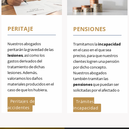
PERITAJE
PENSIONES
Nuestros abogados
Tramitamos la
incapacidad
peritarán la gravedad de las
en el caso en el que sea
lesiones
, así como los
preciso, para que nuestros
gastos derivados del
clientes logren una pensión
tratamiento de dichas
por dicho concepto.
lesiones. Además,
Nuestros abogados
valoramos los daños
también tramitan las
materiales producidos en el
pensiones
que puedan ser
caso de que los hubiera,
solicitadas por el afectado o
realizando una reclamación
su familia (viudedad,
Peritajes de
Trámites
de cantidad para cubrir los
orfandad...)
gastos.
accidentes
incapacidad