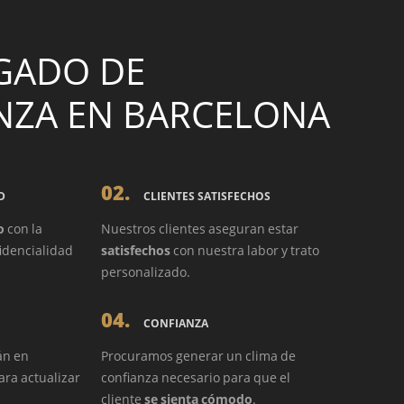
GADO DE
NZA EN BARCELONA
02.
D
CLIENTES SATISFECHOS
o
con la
Nuestros clientes aseguran estar
idencialidad
satisfechos
con nuestra labor y trato
personalizado.
04.
CONFIANZA
án en
Procuramos generar un clima de
ra actualizar
confianza necesario para que el
cliente
se sienta cómodo
.