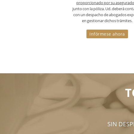
proporcionado por su asegurad
junto con la póliza. Ud. deberá cont
con un despacho de abogados exp
en gestionar dichos trámites.
Infórmese ahora
T
SIN DES