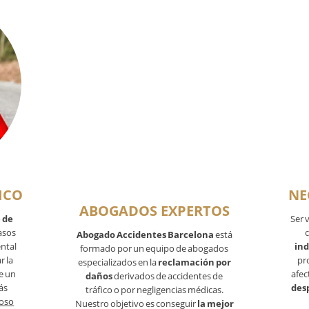
ICO
NE
ABOGADOS EXPERTOS
 de
Ser 
asos
c
Abogado Accidentes Barcelona
está
ntal
in
formado por un equipo de abogados
r la
pr
especializados en la
reclamación por
de un
afec
daños
derivados de accidentes de
ás
des
tráfico o por negligencias médicas.
toso
Nuestro objetivo es conseguir
la mejor